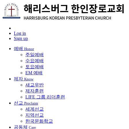
Log in
Sign up
예배
Honor
주일예배
수요예배
토요예배
EM 예배
제자
Know
새교우반
제자훈련
LIFE 그룹 리더훈련
선교
Proclaim
세계선교
지역선교
한국문화학교
공동체
Care